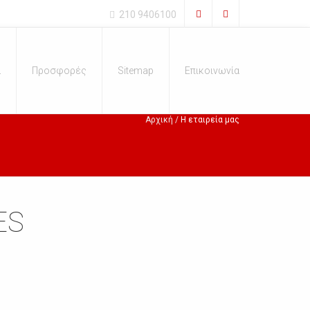
210 9406100
α
Προσφορές
Sitemap
Επικοινωνία
Αρχική
Η εταιρεία μας
ES