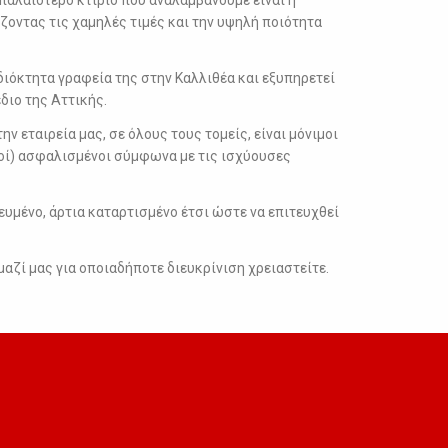
ζοντας τις χαμηλές τιμές και την υψηλή ποιότητα
ιδιόκτητα γραφεία της στην Καλλιθέα και εξυπηρετεί
διο της Αττικής.
ην εταιρεία μας, σε όλους τους τομείς, είναι μόνιμοι
οί) ασφαλισμένοι σύμφωνα με τις ισχύουσες
ευμένο, άρτια καταρτισμένο έτσι ώστε να επιτευχθεί
αζί μας για οποιαδήποτε διευκρίνιση χρειαστείτε.