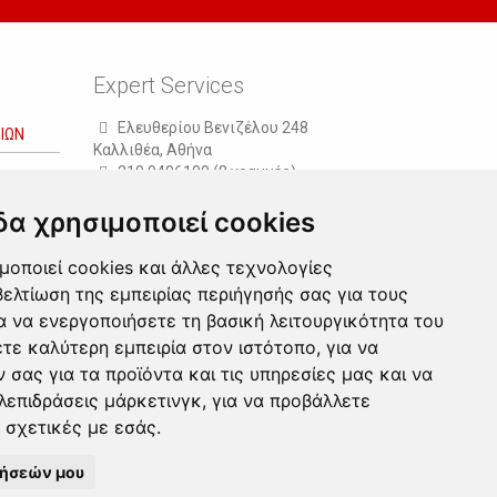
Expert Services
Ελευθερίου Βενιζέλου 248
ΙΩΝ
Καλλιθέα, Αθήνα
210 9406100 (8 γραμμές)
210 2321300 (6 γραμμές)
δα χρησιμοποιεί cookies
210 4010000 (Φαξ)
info@expertservices.gr
μοποιεί cookies και άλλες τεχνολογίες
ελτίωση της εμπειρίας περιήγησής σας για τους
α να ενεργοποιήσετε τη βασική λειτουργικότητα του
ετε καλύτερη εμπειρία στον ιστότοπο
,
για να
 σας για τα προϊόντα και τις υπηρεσίες μας και να
λεπιδράσεις μάρκετινγκ
,
για να προβάλλετε
ο σχετικές με εσάς
.
μήσεών μου