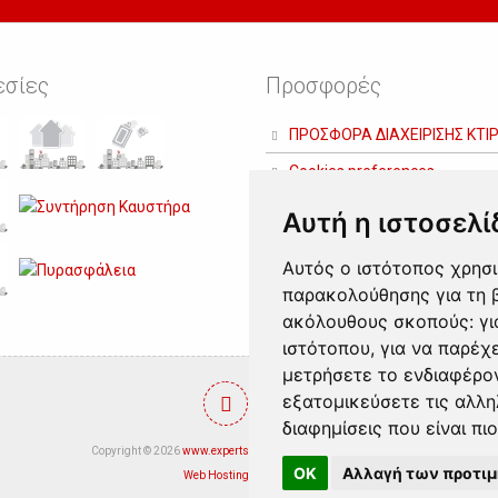
εσίες
Προσφορές
ΠΡΟΣΦΟΡΑ ΔΙΑΧΕΙΡΙΣΗΣ ΚΤΙΡ
Cookies preferences
Αυτή η ιστοσελί
Αυτός ο ιστότοπος χρησι
παρακολούθησης για τη β
ακόλουθους σκοπούς:
γι
ιστότοπου
,
για να παρέχ
μετρήσετε το ενδιαφέρον
εξατομικεύσετε τις αλλη
διαφημίσεις που είναι πι
Copyright © 2026
www.expertservices.gr
/ All rights reserved.
OK
Αλλαγή των προτι
Web Hosting
by
NetPlanet