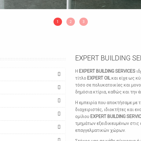
1
2
3
EXPERT BUILDING S
Η
EXPERT BUILDING SERVICES
ιδ
τίτλο
EXPERT OIL
και είχε ως κύ
τόσο σε πολυκατοικίες και μον
δημόσια κτίρια, καθώς και την
Η εμπειρία που αποκτήσαμε με 
διαχειριστές, ιδιοκτήτες και εν
ομίλου
EXPERT BUILDING SERVI
τμημάτων εξειδικευμένων στις 
επαγγελματικών χώρων.
Στόχος μας σε κάθε σύγχρονο ή 