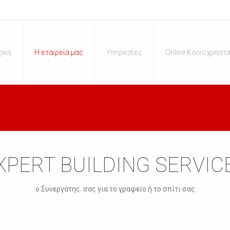
ική
Η εταιρεία μας
Υπηρεσίες
Online Κοινόχρηστ
XPERT BUILDING SERVIC
o Συνεργάτης. σας για το γραφείο ή το σπίτι σας