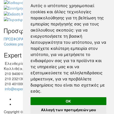
Αυτός ο ιστότοπος χρησιμοποιεί
cookies και άλλες τεχνολογίες
παρακολούθησης για τη βελτίωση της
εμπειρίας περιήγησής σας για τους
Προσφορές
ακόλουθους σκοπούς:
για να
ενεργοποιήσετε τη βασική
ΠΡΟΣΦΟΡΑ ΔΙΑΧΕΙΡΙΣΗΣ ΚΤΙΡΙΩΝ
λειτουργικότητα του ιστότοπου
,
για να
Cookies preferences
παρέχετε καλύτερη εμπειρία στον
Expert Services
ιστότοπο
,
για να μετρήσετε το
ενδιαφέρον σας για τα προϊόντα και
Ελευθερίου Βενιζέλου 248
τις υπηρεσίες μας και να
Καλλιθέα, Αθήνα
εξατομικεύσετε τις αλληλεπιδράσεις
210 9406100 (8 γραμμές)
210 2321300 (6 γραμμές)
μάρκετινγκ
,
για να προβάλλετε
210 4010000 (Φαξ)
διαφημίσεις που είναι πιο σχετικές με
info@expertservices.gr
εσάς
.
OK
Αλλαγή των προτιμήσεών μου
Copyright © 2026
www.expertservices.gr
/ All rights reserved.